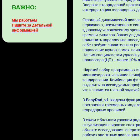
анализа результатов георадио
Впервые в георадарной практик
ВАЖНО:
интерпретацию георадарных д
Огромный динамический диапаз
Мы работаем
первичного, неизмененного сиг
Пишите за детальной
здоровому человеческому зрен
информацией
времени сигналов. Зачастую д
применить параллельно-последо
себе требуют значительных рес
подавление шумов, помех, неи
Нашим специалистам удалось д
процессора (ЦП) – менее 10% 
Широкий набор программных ин
минимизировать влияние неин
зондировании. Комбинация фил
выделить на исследуемых проф
что и является главной задаче
В
EasyRad_v1
введены функции
построения трехмерных модел
георадарных профилей.
В связи с большим уровнем рад
визуализации широкого спектра
объекте исследования, операто
рабочих частотных диапазонах