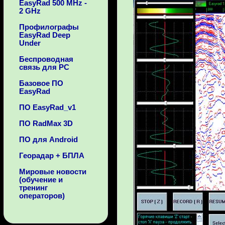
EasyRad 500 MHz -
2 GHz
Профилографы
EasyRad Deep
Under
Беспроводная
связь для PC
Базовое ПО
EasyRad
ПО EasyRad_v1
ПО RadMax 3D
ПО для Android
Георадар + БПЛА
Мировые новости
(обучение и
тренинг
операторов)