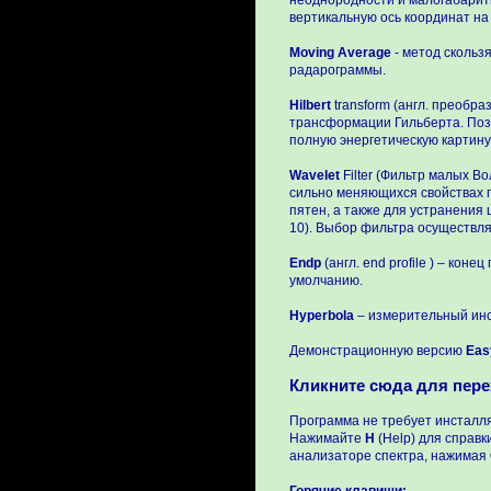
неоднородности и малогабарит
вертикальную ось координат на
Moving Average
- метод скольз
радарограммы.
Hilbert
transform (англ. преобр
трансформации Гильберта. Поз
полную энергетическую картин
Wavelet
Filter (Фильтр малых В
сильно меняющихся свойствах п
пятен, а также для устранения
10). Выбор фильтра осуществля
Endp
(англ. end profile ) – кон
умолчанию.
Hyperbola
– измерительный инс
Демонстрационную версию
Eas
Кликните сюда для пер
Программа не требует инсталля
Нажимайте
H
(Help) для справк
анализаторе спектра, нажимая