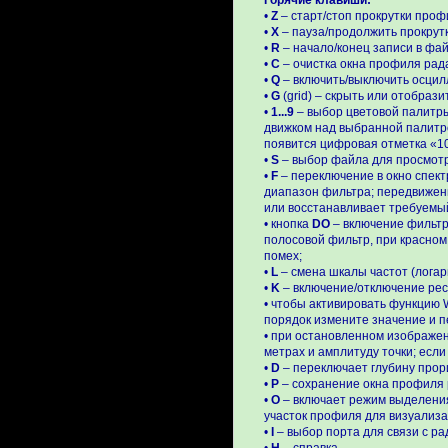
Горячие клавиши:
•
Z
– старт/стоп прокрутки про
•
X
– пауза/продолжить прокрут
•
R
– начало/конец записи в фа
•
C
– очистка окна профиля рад
•
Q
– включить/выключить осцилл
•
G
(grid) – скрыть или отобрази
•
1...9
– выбор цветовой палитр
движком над выбранной палитро
появится цифровая отметка «10
•
S
– выбор файла для просмотр
•
F
– переключение в окно спек
диапазон фильтра; передвижен
или восстанавливает требуемый
• кнопка
DO
– включение фильтр
полосовой фильтр, при красном
помех;
•
L
– смена шкалы частот (лога
•
K
– включение/отключение рес
• чтобы активировать функцию W
порядок измените значение и п
• при остановленном изображени
метрах и амплитуду точки; если 
•
D
– переключает глубину прори
•
P
– сохранение окна профиля 
•
O
– включает режим выделени
участок профиля для визуализа
•
I
– выбор порта для связи с ра