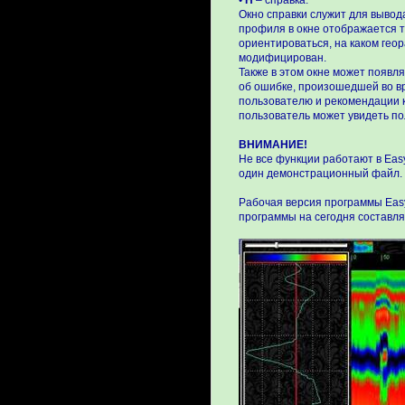
•
H
– справка.
Окно справки служит для выво
профиля в окне отображается т
ориентироваться, на каком гео
модифицирован.
Также в этом окне может появл
об ошибке, произошедшей во вр
пользователю и рекомендации к
пользователь может увидеть по
ВНИМАНИЕ!
Не все функции работают в Ea
один демонстрационный файл.
Рабочая версия программы Eas
программы на сегодня составл