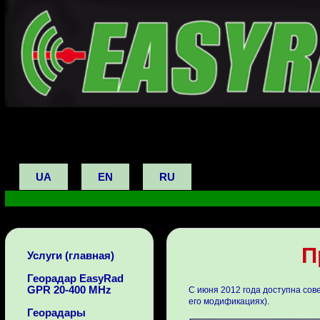
UA
EN
RU
П
Услуги (главная)
Георадар EasyRad
GPR 20-400 MHz
C июня 2012 года доступна со
его модификациях).
Георадары