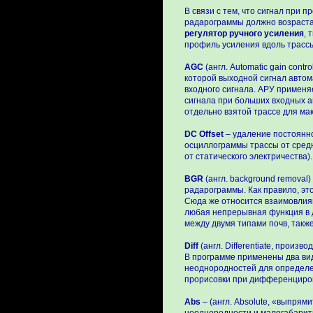
В связи с тем, что сигнал при 
радарограммы должно возраста
регулятор ручного усиления
, 
профиль усиления вдоль трассы
AGC
(англ. Automatic gain cont
которой выходной сигнал авто
входного сигнала. АРУ применя
сигнала при больших входных 
отдельно взятой трассе для ма
DC Offset
– удаление постоянно
осциллограммы трассы от средн
от статического электричества).
BGR
(англ. background removal
радарограммы. Как правило, эт
Сюда же относится взаимовлиян
любая непрерывная функция в 
между двумя типами почв, также
Diff
(англ. Differentiate, произ
В программе применены два ви
неоднородностей для определен
прорисовки при дифференциро
Abs
– (англ. Absolute, «выпрям