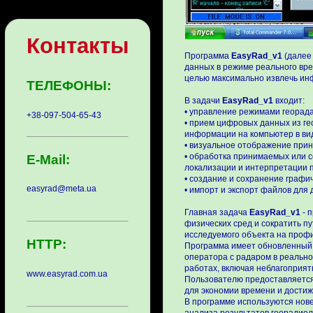
Контакты
Программа
EasyRad_v1
(дале
данных в режиме реального вре
целью максимально извлечь ин
ТЕЛЕФОНЫ:
В задачи
EasyRad_v1
входит:
• управление режимами георада
+38-097-504-65-43
• прием цифровых данных из г
информации на компьютер в ви
• визуальное отображение при
• обработка принимаемых или 
E-Mail:
локализации и интерпретации 
• создание и сохранение графи
easyrad@meta.ua
• импорт и экспорт файлов для 
Главная задача
EasyRad_v1
- 
физических сред и сократить п
исследуемого объекта на проф
HTTP:
Программа имеет обновленный
оператора с радаром в реально
работах, включая неблагоприятн
www.easyrad.com.ua
Пользователю предоставляется
для экономии времени и достиж
В программе используются нов